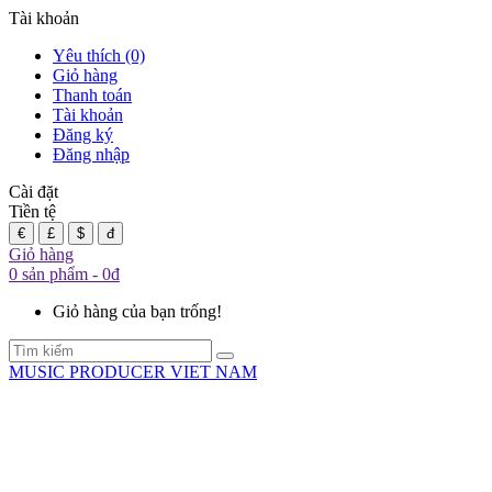
Tài khoản
Yêu thích (0)
Giỏ hàng
Thanh toán
Tài khoản
Đăng ký
Đăng nhập
Cài đặt
Tiền tệ
€
£
$
đ
Giỏ hàng
0 sản phẩm - 0đ
Giỏ hàng của bạn trống!
MUSIC PRODUCER VIET NAM