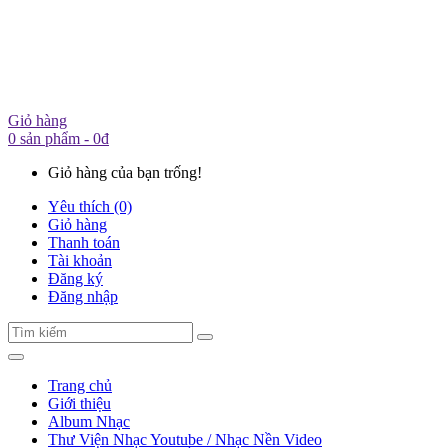
Giỏ hàng
0 sản phẩm - 0đ
Giỏ hàng của bạn trống!
Yêu thích (0)
Giỏ hàng
Thanh toán
Tài khoản
Đăng ký
Đăng nhập
Trang chủ
Giới thiệu
Album Nhạc
Thư Viện Nhạc Youtube / Nhạc Nền Video