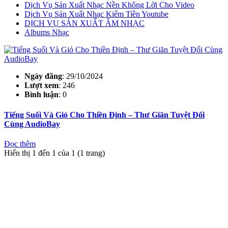
Dịch Vụ Sản Xuất Nhạc Nền Không Lời Cho Video
Dịch Vụ Sản Xuất Nhạc Kiếm Tiền Youtube
DỊCH VỤ SẢN XUẤT ÂM NHẠC
Albums Nhạc
Ngày đăng
: 29/10/2024
Lượt xem
: 246
Bình luận
: 0
Tiếng Suối Và Gió Cho Thiền Định – Thư Giãn Tuyệt Đối
Cùng AudioBay
Đọc thêm
Hiển thị 1 đến 1 của 1 (1 trang)