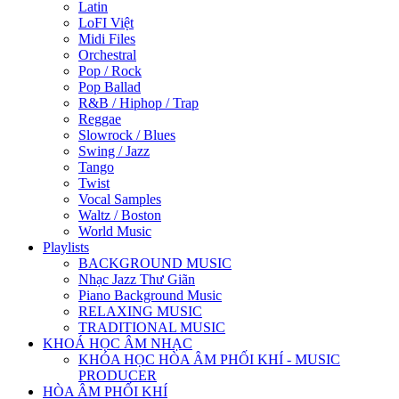
Latin
LoFI Việt
Midi Files
Orchestral
Pop / Rock
Pop Ballad
R&B / Hiphop / Trap
Reggae
Slowrock / Blues
Swing / Jazz
Tango
Twist
Vocal Samples
Waltz / Boston
World Music
Playlists
BACKGROUND MUSIC
Nhạc Jazz Thư Giãn
Piano Background Music
RELAXING MUSIC
TRADITIONAL MUSIC
KHOÁ HỌC ÂM NHẠC
KHÓA HỌC HÒA ÂM PHỐI KHÍ - MUSIC
PRODUCER
HÒA ÂM PHỐI KHÍ