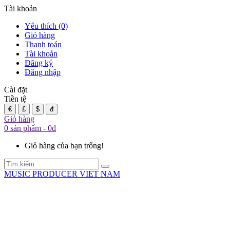
Tài khoản
Yêu thích (0)
Giỏ hàng
Thanh toán
Tài khoản
Đăng ký
Đăng nhập
Cài đặt
Tiền tệ
€
£
$
đ
Giỏ hàng
0 sản phẩm - 0đ
Giỏ hàng của bạn trống!
MUSIC PRODUCER VIET NAM