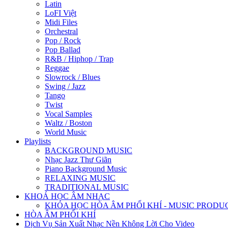
Latin
LoFI Việt
Midi Files
Orchestral
Pop / Rock
Pop Ballad
R&B / Hiphop / Trap
Reggae
Slowrock / Blues
Swing / Jazz
Tango
Twist
Vocal Samples
Waltz / Boston
World Music
Playlists
BACKGROUND MUSIC
Nhạc Jazz Thư Giãn
Piano Background Music
RELAXING MUSIC
TRADITIONAL MUSIC
KHOÁ HỌC ÂM NHẠC
KHÓA HỌC HÒA ÂM PHỐI KHÍ - MUSIC PRODU
HÒA ÂM PHỐI KHÍ
Dịch Vụ Sản Xuất Nhạc Nền Không Lời Cho Video