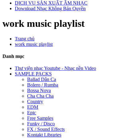
DỊCH VỤ SẢN XUẤT ÂM NHẠC
Download Nhạc Không Bản Quyền
work music playlist
Trang chủ
work music playlist
Danh mục
Thư viện nhạc Youtube - Nhạc nền Video
SAMPLE PACKS
Ballad Dân Ca
Bolero / Rumba
Bossa Nova
Cha Cha Cha
Country
EDM
Epic
Free Samples
Funky / Disco
FX / Sound Effects
Kontakt Libraries