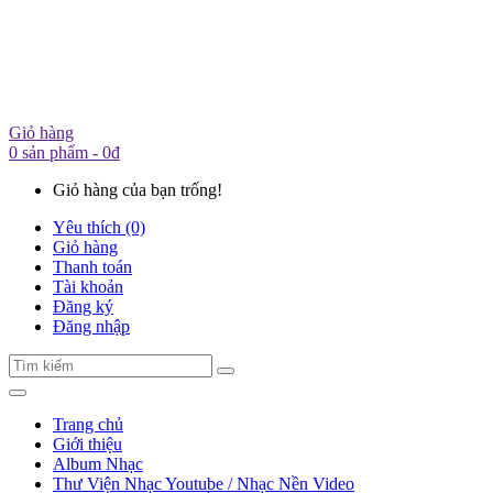
Giỏ hàng
0 sản phẩm - 0đ
Giỏ hàng của bạn trống!
Yêu thích (0)
Giỏ hàng
Thanh toán
Tài khoản
Đăng ký
Đăng nhập
Trang chủ
Giới thiệu
Album Nhạc
Thư Viện Nhạc Youtube / Nhạc Nền Video