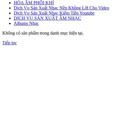
HÒA ÂM PHỐI KHÍ
Dịch Vụ Sản Xuất Nhạc Nền Không Lời Cho Video
Dịch Vụ Sản Xuất Nhạc Kiếm Tiền Youtube
DỊCH VỤ SẢN XUẤT ÂM NHẠC
Albums Nhạc
Không có sản phẩm trong danh mục hiện tại.
Tiếp tục