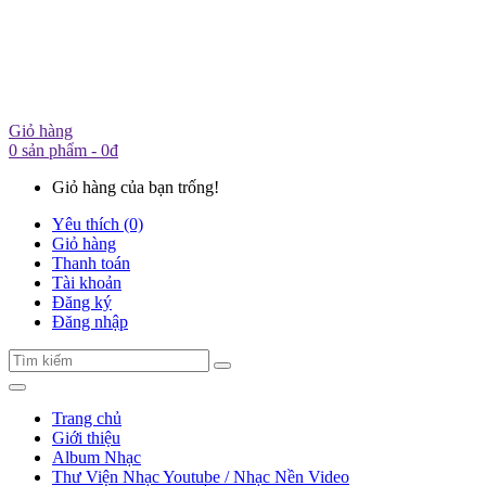
Giỏ hàng
0 sản phẩm - 0đ
Giỏ hàng của bạn trống!
Yêu thích (0)
Giỏ hàng
Thanh toán
Tài khoản
Đăng ký
Đăng nhập
Trang chủ
Giới thiệu
Album Nhạc
Thư Viện Nhạc Youtube / Nhạc Nền Video