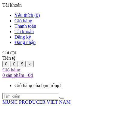
Tài khoản
Yêu thích (0)
Giỏ hàng
Thanh toán
Tài khoản
Đăng ký
Đăng nhập
Cài đặt
Tiền tệ
€
£
$
đ
Giỏ hàng
0 sản phẩm - 0đ
Giỏ hàng của bạn trống!
MUSIC PRODUCER VIET NAM