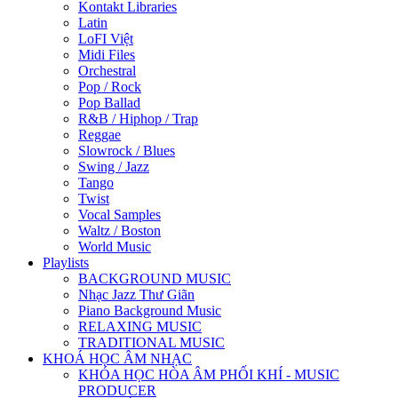
Kontakt Libraries
Latin
LoFI Việt
Midi Files
Orchestral
Pop / Rock
Pop Ballad
R&B / Hiphop / Trap
Reggae
Slowrock / Blues
Swing / Jazz
Tango
Twist
Vocal Samples
Waltz / Boston
World Music
Playlists
BACKGROUND MUSIC
Nhạc Jazz Thư Giãn
Piano Background Music
RELAXING MUSIC
TRADITIONAL MUSIC
KHOÁ HỌC ÂM NHẠC
KHÓA HỌC HÒA ÂM PHỐI KHÍ - MUSIC
PRODUCER